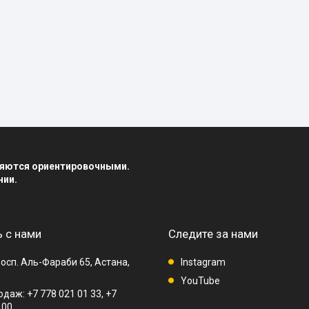
вляются ориентировочными.
нии.
 с нами
Следите за нами
осп. Аль-Фараби 65, Астана,
Instagram
YouTube
даж: +7 778 021 01 33, +7
 00