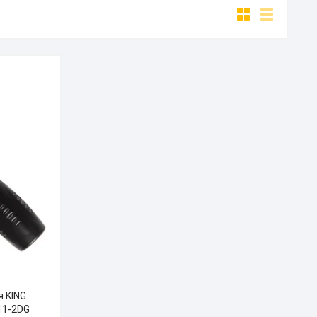
 KING
011-2DG