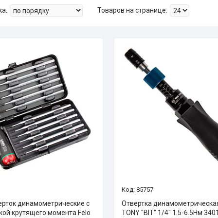
85757
ерток динамометрические c
Отвертка динамометрическая
кой крутящего момента Felo
TONY "BIT" 1/4" 1.5-6.5Нм 34