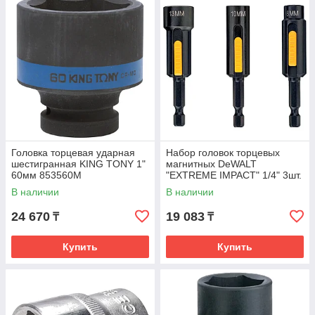
Головка торцевая ударная
Набор головок торцевых
шестигранная KING TONY 1"
магнитных DeWALT
60мм 853560M
"EXTREME IMPACT" 1/4" 3шт.
DT7460-QZ
В наличии
В наличии
24 670
19 083
₸
₸
Купить
Купить