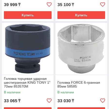
39 999
35 100
₸
₸
Купить
Купить
Головка торцевая ударная
шестигранная KING TONY 1"
Головка FORCE 6-гранная
70мм 853570M
85мм 58585
В наличии
В наличии
33 065
33 030
₸
₸