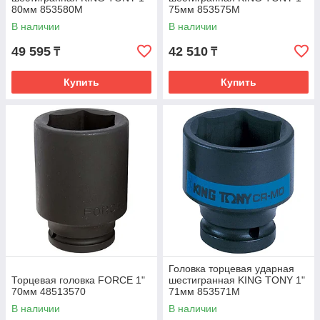
80мм 853580M
75мм 853575M
В наличии
В наличии
49 595
42 510
₸
₸
Купить
Купить
Головка торцевая ударная
Торцевая головка FORCE 1"
шестигранная KING TONY 1"
70мм 48513570
71мм 853571M
В наличии
В наличии