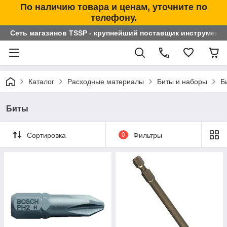
По наличию товара и ценам, уточните по
телефону.
Сеть магазинов TSSP - крупнейший поставщик инструменто
Каталог
Расходные материалы
Биты и наборы
Б
Биты
Сортировка
0
Фильтры