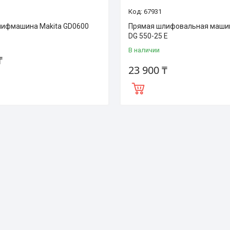
67931
ифмашина Makita GD0600
Прямая шлифовальная маши
DG 550-25 E
В наличии
₸
23 900 ₸