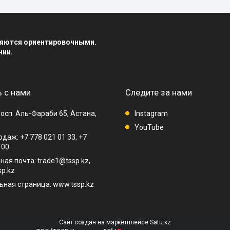
вляются ориентировочными.
нии.
 с нами
Следите за нами
осп. Аль-Фараби 65, Астана,
Instagram
YouTube
даж: +7 778 021 01 33, +7
 00
ная почта: trade1@tssp.kz,
p.kz
ная страница: www.tssp.kz
Сайт создан на маркетплейсе
Satu.kz