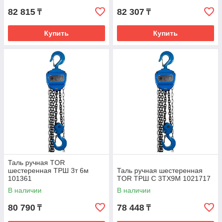
82 815
82 307
₸
₸
Купить
Купить
Таль ручная TOR
шестеренная ТРШ 3т 6м
Таль ручная шестеренная
101361
TOR ТРШ C 3ТХ9М 1021717
В наличии
В наличии
80 790
78 448
₸
₸