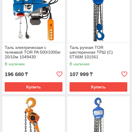
Таль электрическая с
Таль ручная TOR
тележкой TOR PA 500/1000кг
шестеренная ТРШ (C)
20/10м 1049430
5ТХ6M 101561
В наличии
В наличии
196 680
107 999
₸
₸
Купить
Купить