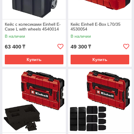
Кейс с колесиками Einhell E-
Кейс Einhell E-Box L70/35
Case L with wheels 4540014
4530054
В наличии
В наличии
63 400
49 300
₸
₸
Купить
Купить