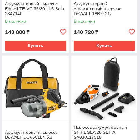
Аккумуляторный пылесос
Аккумуляторный
Einhell TE-VC 36/30 Li S-Solo
строительный пылесос
2347140
DeWALT 18В 0.21л
DWH161N-XJ (без АКБ и ЗУ)
В наличии
В наличии
140 800
140 720
₸
₸
Купить
Купить
Пылесос аккумуляторный
Аккумуляторный пылесос
STIHL SEA 20 SET А
DeWALT DCV501LN-XJ
SA030117315