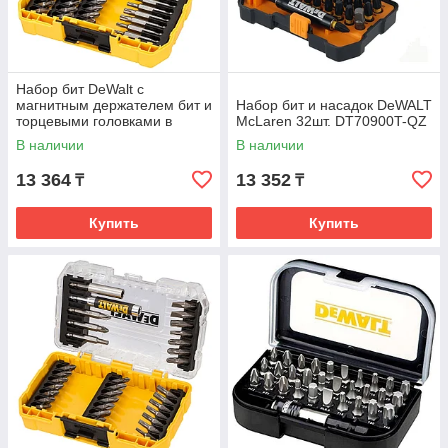
Набор бит DeWalt с
магнитным держателем бит и
Набор бит и насадок DeWALT
торцевыми головками в
McLaren 32шт. DT70900T-QZ
кейсе 40шт. DT70705-QZ
В наличии
В наличии
13 364
13 352
₸
₸
Купить
Купить