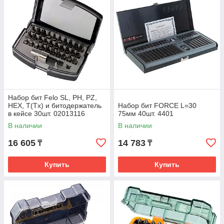
Набор бит Felo SL, PH, PZ,
HEX, T(Tx) и битодержатель
Набор бит FORCE L=30
в кейсе 30шт. 02013116
75мм 40шт. 4401
В наличии
В наличии
16 605
14 783
₸
₸
Купить
Купить