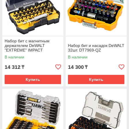
Набор бит с магнитным
держателем DeWALT
Набор бит и насадок DeWALT
"EXTREME" IMPACT
32шт. DT7969-QZ
TORSION 25мм 32шт.
В наличии
В наличии
DT70523T-QZ
14 312
14 300
₸
₸
Купить
Купить