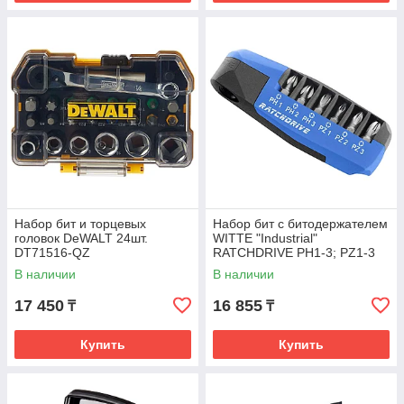
Набор бит и торцевых
Набор бит с битодержателем
головок DeWALT 24шт.
WITTE "Industrial"
DT71516-QZ
RATCHDRIVE PH1-3; PZ1-3
7шт. 251012000
В наличии
В наличии
17 450
16 855
₸
₸
Купить
Купить