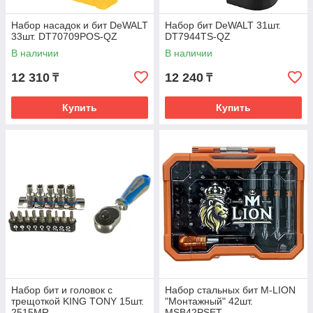
Набор насадок и бит DeWALT
Набор бит DeWALT 31шт.
33шт. DT70709POS-QZ
DT7944TS-QZ
В наличии
В наличии
12 310
12 240
₸
₸
Купить
Купить
Набор бит и головок с
Набор стальных бит M-LION
трещоткой KING TONY 15шт.
"Монтажный" 42шт.
2515MR
MSB42PSET