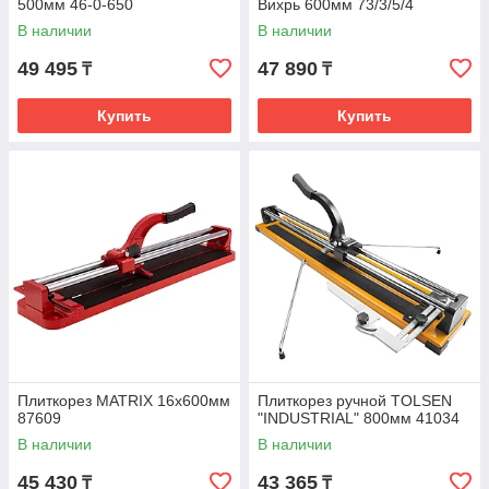
500мм 46-0-650
Вихрь 600мм 73/3/5/4
В наличии
В наличии
49 495
47 890
₸
₸
Купить
Купить
Плиткорез MATRIX 16х600мм
Плиткорез ручной TOLSEN
87609
"INDUSTRIAL" 800мм 41034
В наличии
В наличии
45 430
43 365
₸
₸