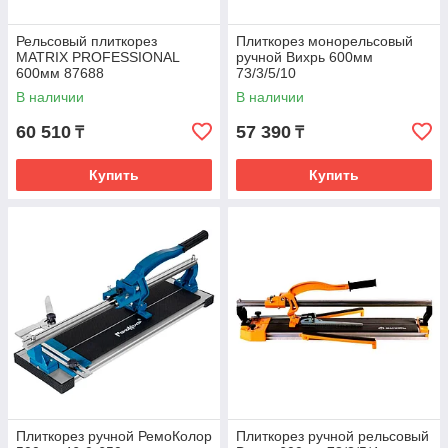
Рельсовый плиткорез
Плиткорез монорельсовый
MATRIX PROFESSIONAL
ручной Вихрь 600мм
600мм 87688
73/3/5/10
В наличии
В наличии
60 510
57 390
₸
₸
Купить
Купить
Плиткорез ручной РемоКолор
Плиткорез ручной рельсовый