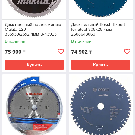
Диск пильный по алюминию
Диск пильный Bosch Expert
Makita 120T
for Steel 305х25.4мм
355x30/25x2.4мм B-43913
2608643060
В наличии
В наличии
75 900
74 902
₸
₸
Купить
Купить