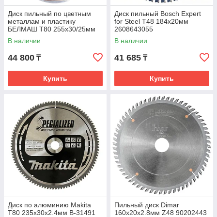
Диск пильный по цветным
Диск пильный Bosch Expert
металлам и пластику
for Steel Т48 184x20мм
БЕЛМАШ T80 255х30/25мм
2608643055
RD153A
В наличии
В наличии
44 800
41 685
₸
₸
Купить
Купить
Диск по алюминию Makita
Пильный диск Dimar
Т80 235х30х2.4мм B-31491
160х20х2.8мм Z48 90202443