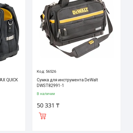
56526
MAX QUICK
Сумка для инструмента DeWalt
DWST82991-1
В наличии
50 331 ₸