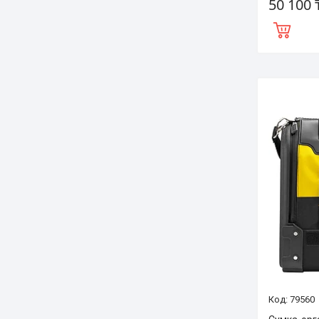
50 100 
79560