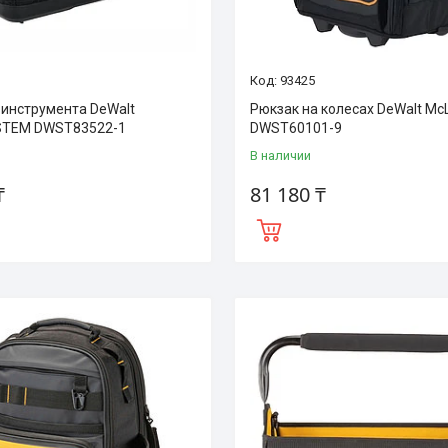
93425
 инструмента DeWalt
Рюкзак на колесах DeWalt Mc
TEM DWST83522-1
DWST60101-9
В наличии
₸
81 180 ₸