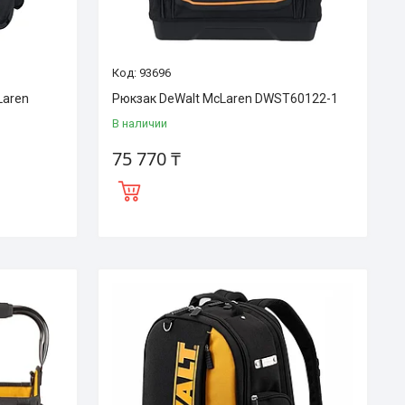
93696
Laren
Рюкзак DeWalt McLaren DWST60122-1
В наличии
75 770 ₸