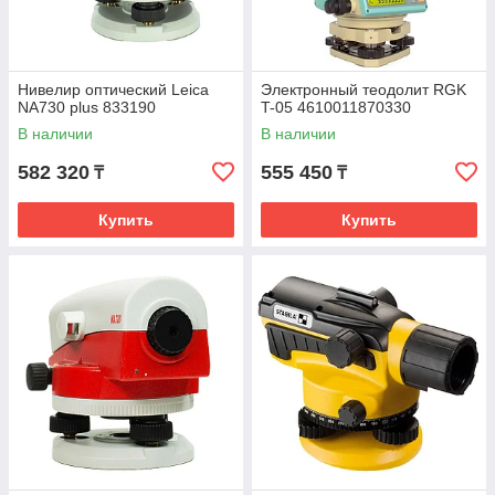
Нивелир оптический Leica
Электронный теодолит RGK
NA730 plus 833190
T-05 4610011870330
В наличии
В наличии
582 320
555 450
₸
₸
Купить
Купить