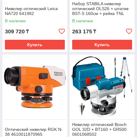
Набор STABILA нивелир
Нивелир оптический Leica
оптический OLS26 + штатив
NA720 641982
BST-S 160см + рейка TNL
500см 18460
В наличии
В наличии
309 720
263 175
₸
₸
Купить
Купить
Нивелир оптический Bosch
Оптический нивелир RGK N-
GOL 32D + BT160 + GR500
38 4610011870965
0601068502