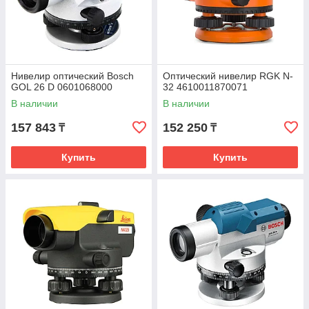
Нивелир оптический Bosch
Оптический нивелир RGK N-
GOL 26 D 0601068000
32 4610011870071
В наличии
В наличии
157 843
152 250
₸
₸
Купить
Купить