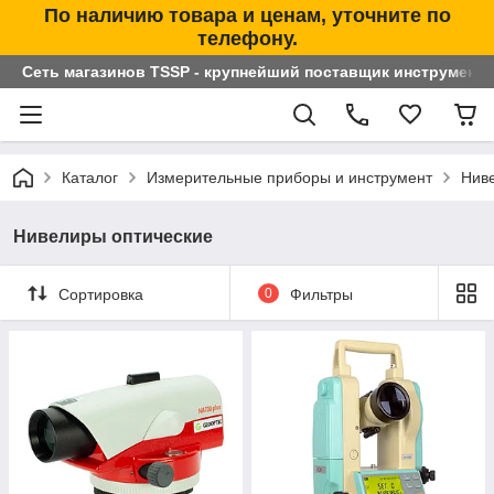
По наличию товара и ценам, уточните по
телефону.
Сеть магазинов TSSP - крупнейший поставщик инструменто
Каталог
Измерительные приборы и инструмент
Нив
Нивелиры оптические
Сортировка
0
Фильтры