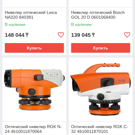
Нивелир оптический Leica
Нивелир оптический Bosch
NA320 840381
GOL 20 D 0601068400
В наличии
В наличии
148 044
139 045
₸
₸
Купить
Купить
Оптический нивелир RGK N-
Оптический нивелир RGK C-
24 4610011870064
32 4610011870101